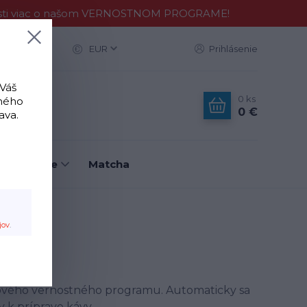
Zisti viac o našom VERNOSTNOM PROGRAME!
ac
EUR
Prihlásenie
 Váš
0
ks
tného
0 €
ava.
é nástroje
Matcha
jov
.
vového vernostného programu. Automaticky sa
y k príprave kávy.