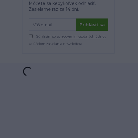
Môžete sa kedykoľvek odhlásiť.
Zasielame raz za 14 dní.
Prihlásiť sa
Súhlasím so
spracovaním osobných údajov
za účelom zasielania newslettera.