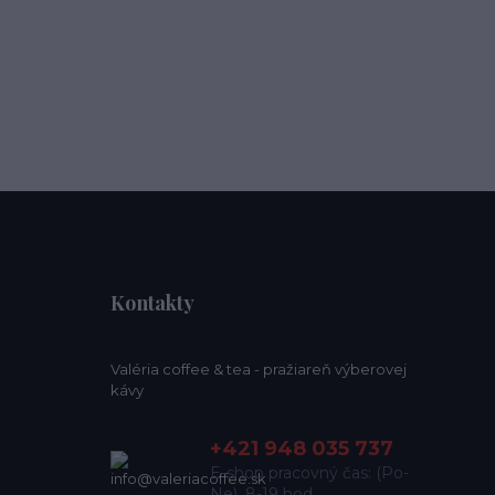
Kontakty
Valéria coffee & tea - pražiareň výberovej
kávy
+421 948 035 737
E-shop pracovný čas: (Po-
Ne), 8-19 hod.