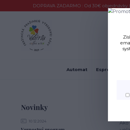
DOPRAVA ZADARMO : Od 30€ objednávky (P
Vernostný 
Zís
emai
sys
Automat
Espresso
F
V
Novinky
10.12.2024
Ako 
Vernostný program
upla