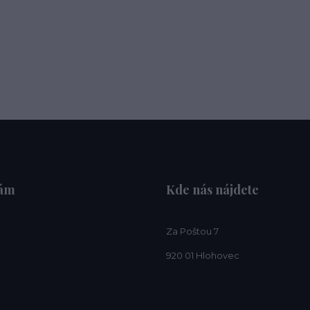
nám
Kde nás nájdete
Za Poštou 7
920 01 Hlohovec