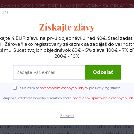
acketa BOX ), 50€ (DPD kuriér) BYŤ VERNÝ SA OPLATÍ! 
program
O nás
Pražiareň
Veľkoobchodné ceny
Vi
Získajte zľavy
kajte 4 EUR zľavu na prvú objednávku nad 40€. Stačí zadať
l. Zároveň ako registrovaný zákazník sa zapájaš do vernos
Hľadať
tému. Súčet tvojích objednávok 60€ - 5% zľava. 100€ - 7% zľ
200€ - 10%
ilter
Všetky kávy
Príslušenstvo káva
Hudobn
Odoslať
Súhlasím so
spracovaním osobných údajov
pre účely registrácie.
Úvod
Vernostný program
Prajem si odoberať novinky e-mailom podľa
podmienok spracovania osobných úda
ernostný program
Zatvoriť
registrovaný zákazník sa zároveň zapájaš do nášho zľa
tňuje primárne na zrnkovú kávu ale aj na určité doplnk