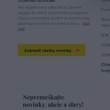
Ako registrovaný zákazník sa zároveň
Fung
zapájaš do nášho vernostného programu.
Zľavový vernostný systém sa automaticky
Nako
uplatňuje primárne na zrnkovú kávu...
čítať
obje
celé
60€ 
100€
Zobraziť všetky novinky
200€
Čiž
tvoj
Nepremeškajte
novinky, akcie a zľavy!