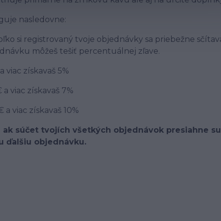
uje nasledovne:
ľko si registrovaný tvoje objednávky sa priebežne sčítava
dnávku môžeš tešiť percentuálnej zľave.
a viac získavaš 5%
 a viac získavaš 7%
 a viac získavaš 10%
e ak súčet tvojích všetkých objednávok presiahne s
u ďalšiu objednávku.