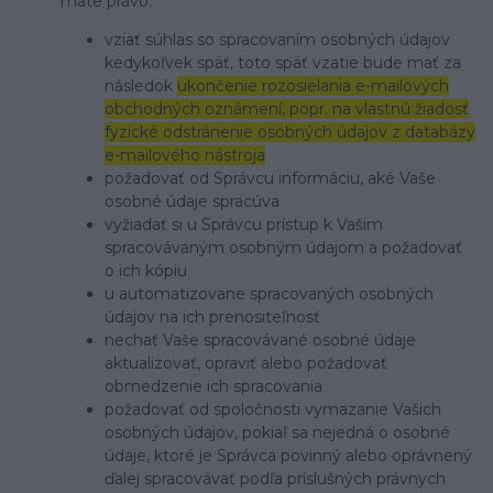
máte právo:
vziať súhlas so spracovaním osobných údajov
kedykoľvek späť, toto späť vzatie bude mať za
následok
ukončenie rozosielania e-mailových
obchodných oznámení, popr. na vlastnú žiadosť
fyzické odstránenie osobných údajov z databázy
e-mailového nástroja
požadovať od Správcu informáciu, aké Vaše
osobné údaje spracúva
vyžiadať si u Správcu prístup k Vašim
spracovávaným osobným údajom a požadovať
o ich kópiu
u automatizovane spracovaných osobných
údajov na ich prenositeľnosť
nechať Vaše spracovávané osobné údaje
aktualizovať, opraviť alebo požadovať
obmedzenie ich spracovania
požadovať od spoločnosti vymazanie Vašich
osobných údajov, pokiaľ sa nejedná o osobné
údaje, ktoré je Správca povinný alebo oprávnený
ďalej spracovávať podľa príslušných právnych