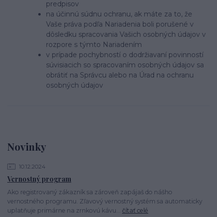
predpisov
na účinnú súdnu ochranu, ak máte za to, že
Vaše práva podľa Nariadenia boli porušené v
dôsledku spracovania Vašich osobných údajov v
rozpore s týmto Nariadením
v prípade pochybností o dodržiavaní povinností
súvisiacich so spracovaním osobných údajov sa
obrátiť na Správcu alebo na Úrad na ochranu
osobných údajov
Novinky
10.12.2024
Vernostný program
Ako registrovaný zákazník sa zároveň zapájaš do nášho
vernostného programu. Zľavový vernostný systém sa automaticky
uplatňuje primárne na zrnkovú kávu...
čítať celé