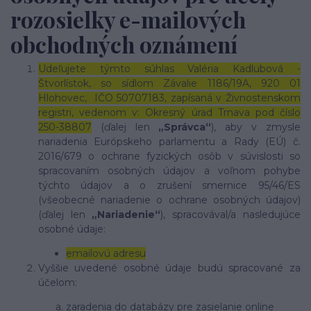
rozosielky e-mailových
obchodných oznámení
Udeľujete týmto súhlas
Valéria Kadlubová -
Štvorlístok, so sídlom Závalie 1186/19A, 920 01
Hlohovec, IČO 50707183, zapísaná v Živnostenskom
registri, vedenom v: Okresný úrad Trnava pod číslo
250-38807
(ďalej len
„Správca“
), aby v zmysle
nariadenia Európskeho parlamentu a Rady (EÚ) č.
2016/679 o ochrane fyzických osôb v súvislosti so
spracovaním osobných údajov a voľnom pohybe
týchto údajov a o zrušení smernice 95/46/ES
(všeobecné nariadenie o ochrane osobných údajov)
(ďalej len
„Nariadenie“
), spracovával/a nasledujúce
osobné údaje:
emailovú adresu
Vyššie uvedené osobné údaje budú spracované za
účelom:
zaradenia do databázy pre zasielanie online