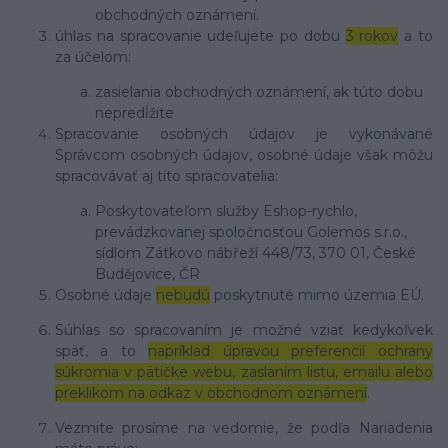
obchodných oznámení.
úhlas na spracovanie udeľujete po dobu
3 rokov
a to
za účelom:
zasielania obchodných oznámení, ak túto dobu
nepredĺžite
Spracovanie osobných údajov je vykonávané
Správcom osobných údajov, osobné údaje však môžu
spracovávať aj títo spracovatelia:
Poskytovateľom služby Eshop-rychlo,
prevádzkovanej spoločnosťou Golemos s.r.o.,
sídlom Zátkovo nábřeží 448/73, 370 01, České
Budějovice, ČR
Osobné údaje
nebudú
poskytnuté mimo územia EÚ.
Súhlas so spracovaním je možné vziať kedykoľvek
späť, a to
napríklad úpravou preferencií ochrany
súkromia v pätičke webu, zaslaním listu, emailu alebo
preklikom na odkaz v obchodnom oznámení
.
Vezmite prosíme na vedomie, že podľa Nariadenia