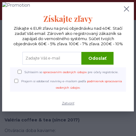
DOPRAVA ZADARMO : Od 30€ objednávky (Packeta BOX ), 50€
(DPD kuriér) BYŤ VERNÝ SA OPLATÍ! Zisti viac o našom
VERNOSTNOM PROGRAME!
Získajte zľavy
0
ks
Získajte 4 EUR zľavu na prvú objednávku nad 40€. Stačí
EUR
0 €
zadať Váš email. Zároveň ako registrovaný zákazník sa
zapájaš do vernostného systému. Súčet tvojích
objednávok 60€ - 5% zľava. 100€ - 7% zľava. 200€ - 10%
Menu
Odoslať
Súhlasím so
spracovaním osobných údajov
pre účely registrácie.
Hľadať
Prajem si odoberať novinky e-mailom podľa
podmienok spracovania
osobných údajov
.
Úvod
Kaviareň
Kaviareň
Zatvoriť
Valéria coffee & tea (since 2017)
Otváracia doba kaviarne: