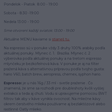
Pondelok - Piatok 8:00 - 19:00
Sobota - 8:30 -19:00
Nedela 13:00 - 19:00
Sme otvorení každý sviatok: 13:00 - 19:00
Aktuálne MENU kaviarne si
stianeš tu.
Na espresso sú v ponuke vždy 3 druhy 100% arabiky podľa
aktuálnej ponuky. Mlynec č. 1. Brazília. Mlynec č. 2
výberovka podľa aktuálnej ponuky a na treťom espresso
mlynčeku je bezkofeínová káva. V ponuke je aj na filter
pražená káva s alternatívnou prípravou podľa tvojho gusta:
hario V60, batch brew, aeropress, chemex, syphon hario.
Espresso:
je u nás 16g / 33 ml - svetle praženie . Čo
znamená, že sme sa rozhodli pre doubleshoty kvôli vyššej
extrakcii a teda aj chuti. Vodu si upravujeme pomocou BWT
filtrov tak aby v káve vynikla ovocnosť. Na mliečne kávy
okrem čerstvého mlieka používame aj bezlaktózové alebo
rastlinné Oatly mlieko.