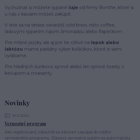
Vychutnať si môžete sypané
čaje
od firmy Bonthe, ktoré si
u nás v kaviarni môžeš zakúpiť.
V lete sa na terase osviežitš cold brew, nitro coffee,
ľadovými sýpaním čajom, limonádou alebo frapéčkom.
Pre mlsné jazýky ale aj pre tie citlivé na
lepok alebo
laktózu
mame parádny výber koláčikov, ktoré si sami
vyrábame.
Pre hladných šunkovo syrové alebo len syrové toasty s
kečupom a croasanty.
Novinky
10.12.2024
Vernostný program
Ako registrovaný zákazník sa zároveň zapájaš do nášho
vernostného programu. Zľavový vernostný systém sa automaticky