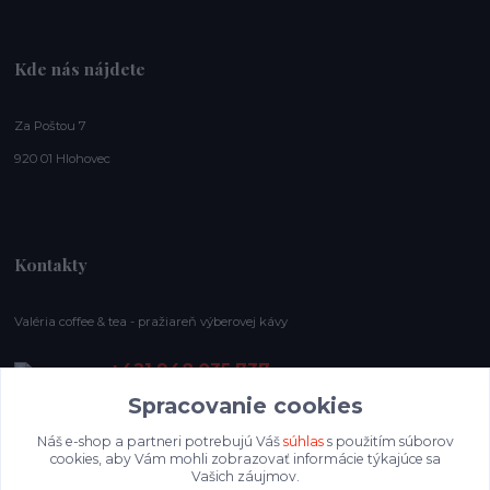
Kde nás nájdete
Za Poštou 7
920 01 Hlohovec
Kontakty
Valéria coffee & tea - pražiareň výberovej kávy
+421 948 035 737
E-shop pracovný čas: (Po-Ne), 8-19 hod.
Spracovanie cookies
info@valeriacoffee.sk
Náš e-shop a partneri potrebujú Váš
súhlas
s použitím súborov
cookies, aby Vám mohli zobrazovať informácie týkajúce sa
Vašich záujmov.