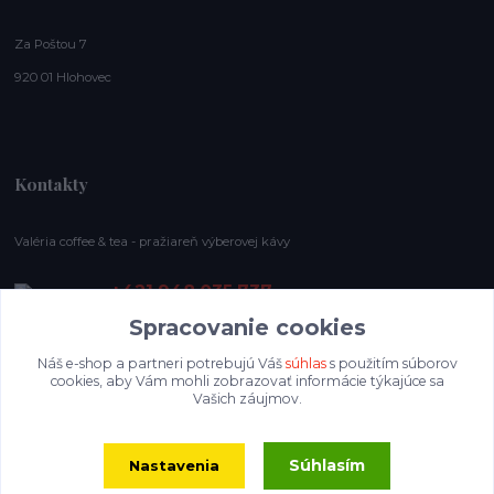
Za Poštou 7
920 01 Hlohovec
Kontakty
Valéria coffee & tea - pražiareň výberovej kávy
+421 948 035 737
E-shop pracovný čas: (Po-Ne), 8-19 hod.
Spracovanie cookies
info@valeriacoffee.sk
Náš e-shop a partneri potrebujú Váš
súhlas
s použitím súborov
cookies, aby Vám mohli zobrazovať informácie týkajúce sa
Vašich záujmov.
Súhlasím
Nastavenia