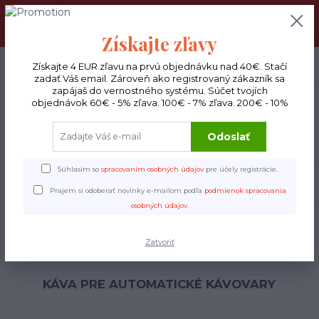
DOPRAVA ZADARMO : Od 30€ objednávky (Packeta BOX ), 50€
(DPD kuriér) BYŤ VERNÝ SA OPLATÍ! Zisti viac o našom
VERNOSTNOM PROGRAME!
Získajte zľavy
0
ks
Získajte 4 EUR zľavu na prvú objednávku nad 40€. Stačí
EUR
0 €
zadať Váš email. Zároveň ako registrovaný zákazník sa
zapájaš do vernostného systému. Súčet tvojích
objednávok 60€ - 5% zľava. 100€ - 7% zľava. 200€ - 10%
Menu
Odoslať
Súhlasím so
spracovaním osobných údajov
pre účely registrácie.
Hľadať
Prajem si odoberať novinky e-mailom podľa
podmienok spracovania
osobných údajov
.
Úvod
Automat
Automat
Zatvoriť
KÁVA PRE AUTOMATICKÉ KÁVOVARY