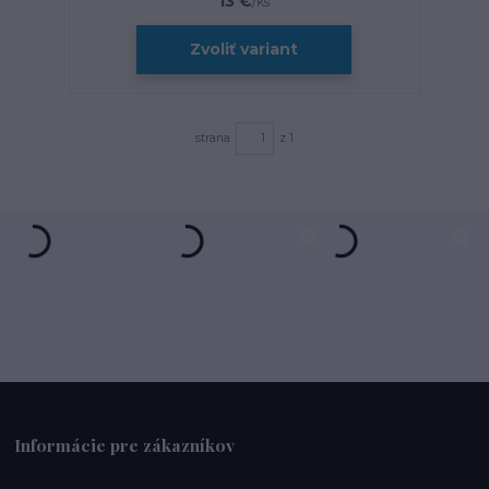
13 €
/
ks
Zvoliť variant
strana
z 1
Informácie pre zákazníkov