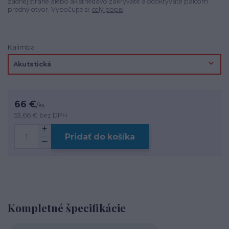
zadnej strane alebo ak striedavo zakrývate a odokrývate palcom
predný otvor. Vypočujte si:
celý popis
Kalimba
66 €
/
ks
53,66 €
bez DPH
Pridať do košíka
Kompletné špecifikácie