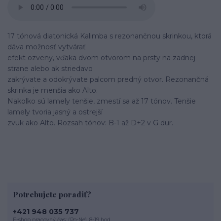
17 tónová diatonická Kalimba s rezonančnou skrinkou, ktorá
dáva možnosť vytvárať
efekt ozveny, vďaka dvom otvorom na prsty na zadnej
strane alebo ak striedavo
zakrývate a odokrývate palcom predný otvor. Rezonančná
skrinka je menšia ako Alto.
Nakolko sú lamely tenšie, zmestí sa až 17 tónov. Tenšie
lamely tvoria jasný a ostrejší
zvuk ako Alto. Rozsah tónov: B-1 až D+2 v G dur.
Potrebujete poradiť?
+421 948 035 737
E-shop pracovný čas: (Po-Ne), 8-19 hod.