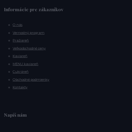
Informácie pre zákazníkov
O nás
Vernostný program
Pražiareň
Veľkoobchodné ceny
Kaviareň
MENU kaviareň
Cukráreň
Obchodné podmienky
Kontakty
Napíš nám