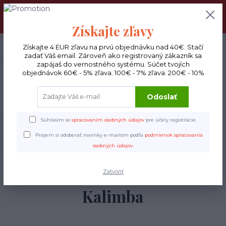
DOPRAVA ZADARMO : Od 30€ objednávky (Packeta BOX ), 50€
(DPD kuriér) BYŤ VERNÝ SA OPLATÍ! Zisti viac o našom
VERNOSTNOM PROGRAME!
Získajte zľavy
0
ks
Získajte 4 EUR zľavu na prvú objednávku nad 40€. Stačí
EUR
0 €
zadať Váš email. Zároveň ako registrovaný zákazník sa
zapájaš do vernostného systému. Súčet tvojích
objednávok 60€ - 5% zľava. 100€ - 7% zľava. 200€ - 10%
Menu
Odoslať
Súhlasím so
spracovaním osobných údajov
pre účely registrácie.
Hľadať
Prajem si odoberať novinky e-mailom podľa
podmienok spracovania
osobných údajov
.
Úvod
Hudobné nástroje
Treble Diatonická Box Kalimba
Treble Diatonická Box
Zatvoriť
Kalimba