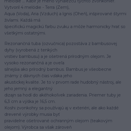
melódie ... Kabir je meno vynálezcu týchto zvonkohier.
Vytvoril 4 melódie - Terra (Zem),
Aqua (Voda), Aria (Vzduch) a lgnis (Oheň), inšpirované štyrmi
živlami. Každá má
špecifickú magickú farbu zvuku a môže harmonicky hrať so
všetkými ostatnými.
Rezonančná tuba (ozvučnica) pozostáva z bambusovej
dyhy (vyrobená z tenkých
vrstiev bambusu) a je ošetrená prírodným olejom. Je
vysoko rezonančná a je oveľa
silnejšia ako prírodný bambus. Bambus je všeobecne
známy z dávnych čias vďaka jeho
akustickej kvalite. Je to v prvom rade hudobný nástroj, ale
jeho jemný a elegantný
dizajn sa hodí do akéhokoľvek zariadenia. Priemer tuby je
6,3 cm a výška je 16,5 cm.
Koshi zvonkohry sa používajú aj v exteriéri, ale ako každé
drevené výrobky musia byť
pravidelne ošetrované ochranným olejom (teakovým
olejom). Výrobca sa však zároveň