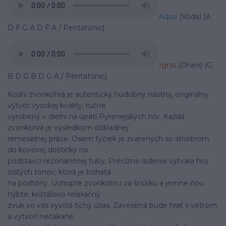
Aqua
(Voda) (A
D F G A D F A / Pentatonic)
Ignis
(Oheň)
(G
B D G B D G A / Pentatonic)
Koshi zvonkohra je autentický hudobný nástroj, originálny
výtvor vysokej kvality, ručne
vyrobený v dielni na úpätí Pyrenejských hôr. Každá
zvonkohra je výsledkom dôkladnej
remeselnej práce. Osem tyčiek je zvarených so striebrom
do kovovej doštičky na
podstavci rezonančnej tuby. Precízne ladenie vytvára hru
čistých tónov, ktorá je bohatá
na podtóny. Uchopte zvonkohru za šnúrku a jemne ňou
hýbte, krištáľovo relaxačný
zvuk vo vás vyvolá tichý úžas. Zavesená bude hrať s vetrom
a vytvorí nečakané