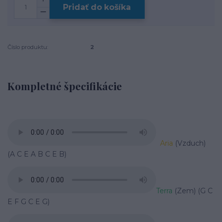
Pridať do košíka
Číslo produktu:
2
Kompletné špecifikácie
Aria
(Vzduch)
(A C E A B C E B)
Terra
(Zem) (G C
E F G C E G)