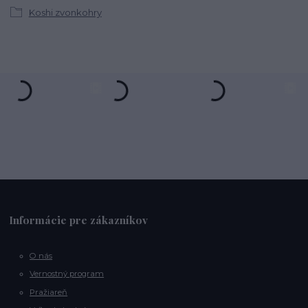
Koshi zvonkohry
Informácie pre zákazníkov
O nás
Vernostný program
Pražiareň