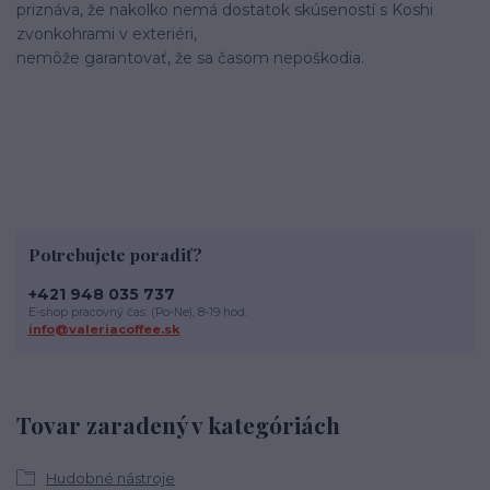
priznáva, že nakolko nemá dostatok skúseností s Koshi
zvonkohrami v exteriéri,
nemôže garantovať, že sa časom nepoškodia.
Potrebujete poradiť?
+421 948 035 737
E-shop pracovný čas: (Po-Ne), 8-19 hod.
info@valeriacoffee.sk
Tovar zaradený v kategóriách
Hudobné nástroje