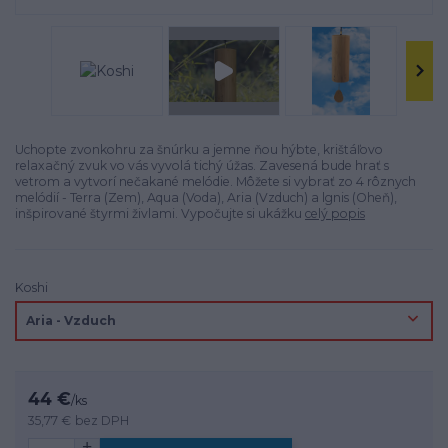
Uchopte zvonkohru za šnúrku a jemne ňou hýbte, krištáľovo
relaxačný zvuk vo vás vyvolá tichý úžas. Zavesená bude hrať s
vetrom a vytvorí nečakané melódie. Môžete si vybrať zo 4 rôznych
melódií - Terra (Zem), Aqua (Voda), Aria (Vzduch) a lgnis (Oheň),
inšpirované štyrmi živlami. Vypočujte si ukážku
celý popis
Koshi
44 €
/
ks
35,77 €
bez DPH