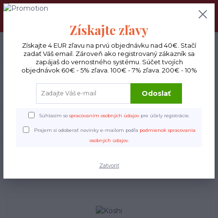
DOPRAVA ZADARMO : Od 30€ objednávky (Packeta BOX ), 50€
(DPD kuriér) BYŤ VERNÝ SA OPLATÍ! Zisti viac o našom
VERNOSTNOM PROGRAME!
Získajte zľavy
0
ks
Získajte 4 EUR zľavu na prvú objednávku nad 40€. Stačí
EUR
0 €
zadať Váš email. Zároveň ako registrovaný zákazník sa
zapájaš do vernostného systému. Súčet tvojích
objednávok 60€ - 5% zľava. 100€ - 7% zľava. 200€ - 10%
Menu
Odoslať
Súhlasím so
spracovaním osobných údajov
pre účely registrácie.
Hľadať
Prajem si odoberať novinky e-mailom podľa
podmienok spracovania
osobných údajov
.
Úvod
Hudobné nástroje
Koshi
Koshi
Zatvoriť