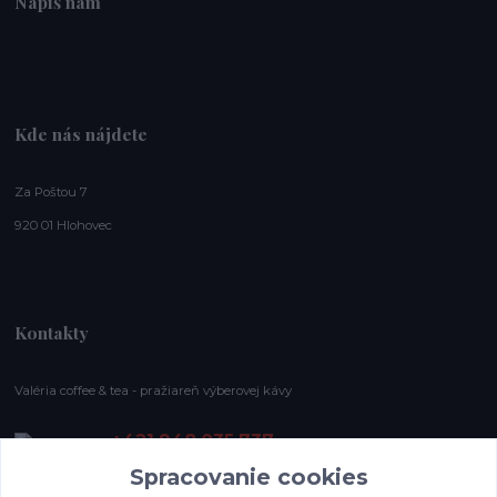
Napíš nám
Kde nás nájdete
Za Poštou 7
920 01 Hlohovec
Kontakty
Valéria coffee & tea - pražiareň výberovej kávy
+421 948 035 737
E-shop pracovný čas: (Po-Ne), 8-19 hod.
Spracovanie cookies