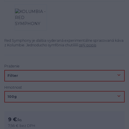
Red Symphony je ďalšia vyderaná experimentálne spracovaná káva
z Kolumbie. Jednoducho symfónia chutíííííí
celý popis
Praženie
Hmotnosť
9 €
/
ks
7,56 €
bez DPH