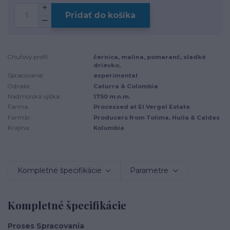
Pridať do košíka
Chuťový profil:
černica, malina, pomaranč, sladké
drievko,
Spracovanie:
experimental
Odroda:
Caturra & Colombia
Nadmorská výška:
1750 m.n.m.
Farma:
Processed at El Vergel Estate
Farmár:
Producers from Tolima, Huila & Caldas
Krajina:
Kolumbia
Kompletné špecifikácie
Parametre
Kompletné špecifikácie
Proses Spracovania