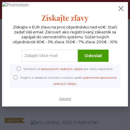
DOPRAVA ZADARMO : Od 30€ objednávky (Packeta BOX ), 50€
(DPD kuriér) BYŤ VERNÝ SA OPLATÍ! Zisti viac o našom
VERNOSTNOM PROGRAME!
Získajte zľavy
0
ks
Získajte 4 EUR zľavu na prvú objednávku nad 40€. Stačí
EUR
0 €
zadať Váš email. Zároveň ako registrovaný zákazník sa
zapájaš do vernostného systému. Súčet tvojích
objednávok 60€ - 5% zľava. 100€ - 7% zľava. 200€ - 10%
Menu
Odoslať
Hľadať
Súhlasím so
spracovaním osobných údajov
pre účely registrácie.
Úvod
Filter
KOLUMBIA - RED SYMPHONY
Prajem si odoberať novinky e-mailom podľa
podmienok spracovania
osobných údajov
.
KOLUMBIA - RED
SYMPHONY
Zatvoriť
Novinka