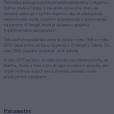
Tieto kávy pestujú kolumbijskí pestovatelia kávy z regiónov
Tolima, Huila a Caldas. V závislosti od sezóny zberu sa
čerešne získavajú z týchto regiónov, aby sa zabezpečila
najčerstvejšia úroda, a potom sa prepravujú a spracovávajú
na panstve El Vergel, ktoré je súčasťou projektu
Experimentálne laboratórium.
Táto poľnohospodárska cesta sa začala v roku 1995 a v roku
2010 začali pestovať kávu na panstve El Vergel v Tolime. Do
roku 2015 úspešne zozbierali prvé odrody.
V roku 2017, po tom, čo čelili výzvam na miestnom trhu, sa
Martha, Shady a Elias rozhodli nájsť inovatívne spôsoby, ako
zvýšiť hodnotu svojich káv a zmenšiť priepasť medzi
producentmi a pražiarmi.
Parametre