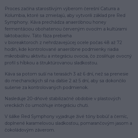
Proces začína starostlivým výberom čerešní Caturra a
Kolumbia, ktoré sa zmiešajú, aby vytvorili základ pre Red
Symphony. Káva prechádza anaeróbnou honey
fermentáciou obohatenou červeným ovocím a kultúrami
laktobacilov. Táto fáza prebieha
v bioreaktoroch z nehrdzavejúcej ocele počas 48 až 72
hodín, kde kontrolované anaeróbne podmienky riadia
mikrobiálnu aktivitu a integráciu ovocia, čo zosilňuje ovocný
profil s hĺbkou a štruktúrovanou sladkosťou.
Káva sa potom suší na terasách 3 až 6 dní, než sa prenesie
do mechanických síl na ďalšie 2 až 5 dní, aby sa dokončilo
sušenie za kontrolovaných podmienok.
Nasleduje 20-dňové stabilizačné obdobie v plastových
vreckách čo umožňuje integráciu chuti.
V šálke Red Symphony vyjadruje živé tóny bobúľ a černíc,
doplnené karamelovou sladkosťou, pomarančovým jasom a
čokoládovým záverom.