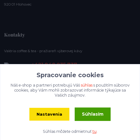
920 01 Hlohovec
Kontakty
Valéria coffee & tea - pražiareň výberovej kávy
+421 948 035 737
E-shop pracovný čas: (Po-Ne), 8-19 hod.
Spracovanie cookies
info@valeriacoffee.sk
Náš e-shop a partneri potrebujú Váš
súhlas
s použitím súborov
cookies, aby Vám mohli zobrazovať informácie týkajúce sa
Vašich záujmov.
Súhlasím
Nastavenia
Súhlas môžete odmietnuť
tu
.
Vytvorené na
Eshop-rychlo.sk