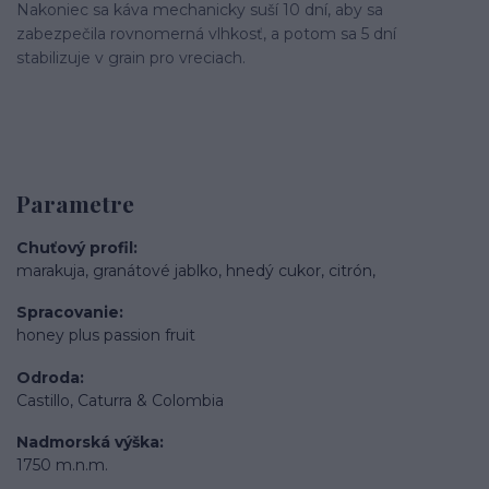
Nakoniec sa káva mechanicky suší 10 dní, aby sa
zabezpečila rovnomerná vlhkosť, a potom sa 5 dní
stabilizuje v grain pro vreciach.
Parametre
Chuťový profil
marakuja, granátové jablko, hnedý cukor, citrón,
Spracovanie
honey plus passion fruit
Odroda
Castillo, Caturra & Colombia
Nadmorská výška
1750 m.n.m.