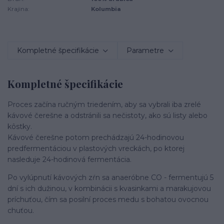
Krajina:
Kolumbia
Kompletné špecifikácie
Parametre
Kompletné špecifikácie
Proces začína ručným triedením, aby sa vybrali iba zrelé
kávové čerešne a odstránili sa nečistoty, ako sú listy alebo
kôstky.
Kávové čerešne potom prechádzajú 24-hodinovou
predfermentáciou v plastových vreckách, po ktorej
nasleduje 24-hodinová fermentácia.
Po vylúpnutí kávových zŕn sa anaeróbne CO - fermentujú 5
dní s ich dužinou, v kombinácii s kvasinkami a marakujovou
príchuťou, čím sa posilní proces medu s bohatou ovocnou
chuťou.