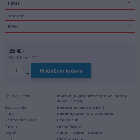
Hmotnosť
35 €
/
ks
29,41 €
bez DPH
Pridať do košíka
Chuťový profil:
marakuja, granátové jablko, hnedý
cukor, citrón,
Spracovanie:
honey plus passion fruit
Odroda:
Castillo, Caturra & Colombia
Nadmorská výška:
1750 m.n.m.
Farmár:
rôzne farmy
Región:
Huila - Tolima - Caldas
Druh:
100% arabica