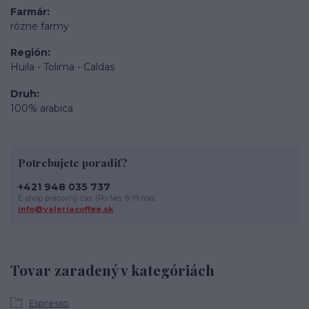
Farmár
rôzne farmy
Región
Huila - Tolima - Caldas
Druh
100% arabica
Potrebujete poradiť?
+421 948 035 737
E-shop pracovný čas: (Po-Ne), 8-19 hod.
info@valeriacoffee.sk
Tovar zaradený v kategóriách
Espresso