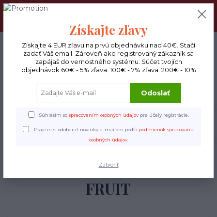
DOPRAVA ZADARMO : Od 30€ objednávky (Packeta BOX ), 50€
(DPD kuriér) BYŤ VERNÝ SA OPLATÍ! Zisti viac o našom
VERNOSTNOM PROGRAME!
Získajte zľavy
0
ks
Získajte 4 EUR zľavu na prvú objednávku nad 40€. Stačí
EUR
0 €
zadať Váš email. Zároveň ako registrovaný zákazník sa
zapájaš do vernostného systému. Súčet tvojích
objednávok 60€ - 5% zľava. 100€ - 7% zľava. 200€ - 10%
Menu
Odoslať
Súhlasím so
spracovaním osobných údajov
pre účely registrácie.
Hľadať
Prajem si odoberať novinky e-mailom podľa
podmienok spracovania
osobných údajov
.
Úvod
Filter
KOLUMBIA - PASSION FRUIT
KOLUMBIA - PASSION
Zatvoriť
FRUIT