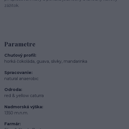
zážitok.
Parametre
Chuťový profil
horká čokoláda, guava, slivky, mandarinka
Spracovanie
natural anaerobic
Odroda
red & yellow caturra
Nadmorská výška
1350 m.n.m.
Farmár