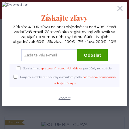
DOPRAVA ZADARMO : Od 30€ objednávky (Packeta BOX ), 50€
(DPD kuriér) BYŤ VERNÝ SA OPLATÍ! Zisti viac o našom
VERNOSTNOM PROGRAME!
Získajte zľavy
0
ks
Získajte 4 EUR zľavu na prvú objednávku nad 40€. Stačí
EUR
0 €
zadať Váš email. Zároveň ako registrovaný zákazník sa
zapájaš do vernostného systému. Súčet tvojích
objednávok 60€ - 5% zľava. 100€ - 7% zľava. 200€ - 10%
Menu
Odoslať
Súhlasím so
spracovaním osobných údajov
pre účely registrácie.
Hľadať
Prajem si odoberať novinky e-mailom podľa
podmienok spracovania
osobných údajov
.
Úvod
Espresso
KOLUMBIA - GUAVA
KOLUMBIA - GUAVA
Zatvoriť
Novinka