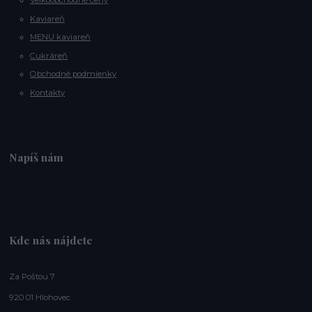
Veľkoobchodné ceny
Kaviareň
MENU kaviareň
Cukráreň
Obchodné podmienky
Kontakty
Napíš nám
Kde nás nájdete
Za Poštou 7
920 01 Hlohovec