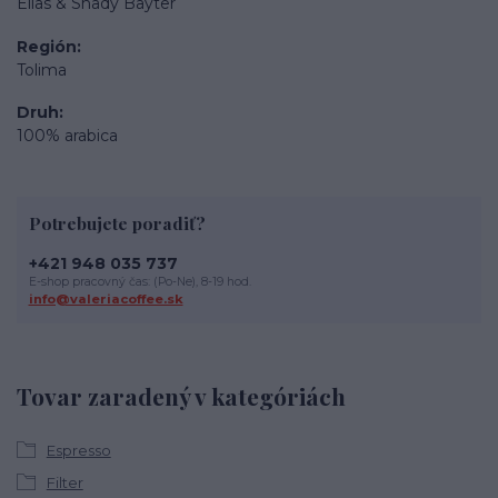
Elias & Shady Bayter
Región
Tolima
Druh
100% arabica
Potrebujete poradiť?
+421 948 035 737
E-shop pracovný čas: (Po-Ne), 8-19 hod.
info@valeriacoffee.sk
Tovar zaradený v kategóriách
Espresso
Filter