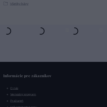
Všetky kávy
Informácie pre zákazníkov
O nás
Vernostný program
Pražiareň