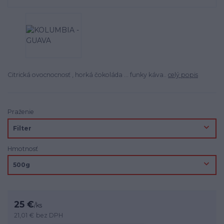
Citrická ovocnocnosť , horká čokoláda ... funky káva..
celý popis
Praženie
Hmotnosť
25 €
/
ks
21,01 €
bez DPH