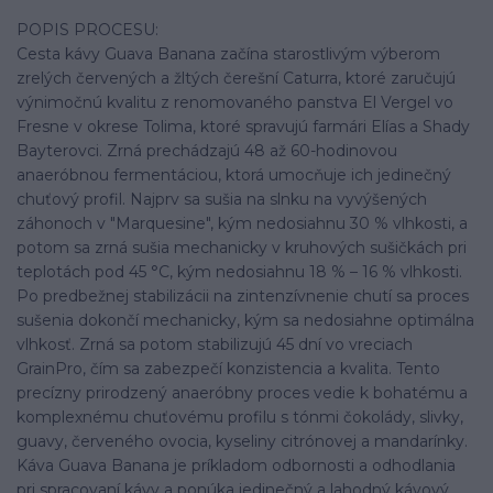
POPIS PROCESU:
Cesta kávy Guava Banana začína starostlivým výberom
zrelých červených a žltých čerešní Caturra, ktoré zaručujú
výnimočnú kvalitu z renomovaného panstva El Vergel vo
Fresne v okrese Tolima, ktoré spravujú farmári Elías a Shady
Bayterovci. Zrná prechádzajú 48 až 60-hodinovou
anaeróbnou fermentáciou, ktorá umocňuje ich jedinečný
chuťový profil. Najprv sa sušia na slnku na vyvýšených
záhonoch v "Marquesine", kým nedosiahnu 30 % vlhkosti, a
potom sa zrná sušia mechanicky v kruhových sušičkách pri
teplotách pod 45 °C, kým nedosiahnu 18 % – 16 % vlhkosti.
Po predbežnej stabilizácii na zintenzívnenie chutí sa proces
sušenia dokončí mechanicky, kým sa nedosiahne optimálna
vlhkosť. Zrná sa potom stabilizujú 45 dní vo vreciach
GrainPro, čím sa zabezpečí konzistencia a kvalita. Tento
precízny prirodzený anaeróbny proces vedie k bohatému a
komplexnému chuťovému profilu s tónmi čokolády, slivky,
guavy, červeného ovocia, kyseliny citrónovej a mandarínky.
Káva Guava Banana je príkladom odbornosti a odhodlania
pri spracovaní kávy a ponúka jedinečný a lahodný kávový