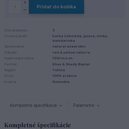
Pridať do košíka
Číslo produktu:
3
Chuťový profil:
horká čokoláda, guava, slivky,
mandarinka
Spracovanie:
natural anaerobic
Odroda:
red & yellow caturra
Nadmorská výška:
1350 m.n.m.
Farmár:
Elias & Shady Bayter
Región:
Tolima
Druh:
100% arabica
Krajina:
Kolumbia
Kompletné špecifikácie
Parametre
Kompletné špecifikácie