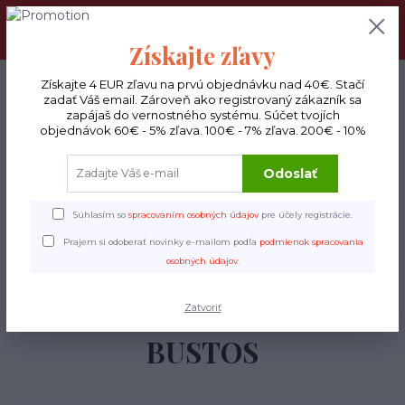
DOPRAVA ZADARMO : Od 30€ objednávky (Packeta BOX ), 50€
(DPD kuriér) BYŤ VERNÝ SA OPLATÍ! Zisti viac o našom
VERNOSTNOM PROGRAME!
Získajte zľavy
0
ks
Získajte 4 EUR zľavu na prvú objednávku nad 40€. Stačí
EUR
0 €
zadať Váš email. Zároveň ako registrovaný zákazník sa
zapájaš do vernostného systému. Súčet tvojích
objednávok 60€ - 5% zľava. 100€ - 7% zľava. 200€ - 10%
Menu
Odoslať
Súhlasím so
spracovaním osobných údajov
pre účely registrácie.
Hľadať
Prajem si odoberať novinky e-mailom podľa
podmienok spracovania
osobných údajov
.
Úvod
Espresso
KOLUMBIA - ALONSO BUSTOS
KOLUMBIA - ALONSO
Zatvoriť
BUSTOS