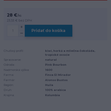
28 €
/
ks
23,53 €
bez DPH
Pridať do košíka
Chuťový profil:
kiwi, horká a mliečna čokoláda,
tropické ovocie
Spracovanie:
natural
Odroda:
Pink Bourbon
Nadmorská výška:
1600
Farma:
Finca El Mirador
Farmár:
Alonso Bustos
Región:
Huila
Druh:
100% arabica
Krajina:
Kolumbia