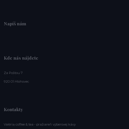
Napíš nám
Kde nás nájdete
Za Poštou 7
920 01 Hlohovec
Kontakty
Valéria coffee & tea - pražiareň výberovej kávy