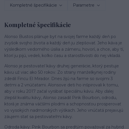
Kompletné špecifikácie
Parametre
Kompletné špecifikácie
Alonso Bustos plánuje byť na svojej farme každý deň po
zvyšok svojho života a každý deň ju zlepšovať. Jeho káva je
výsledkom vedomého úsilia a zámeru, hovorí, a chce, aby tí,
ktorí ju pijú, vedeli, koľko času a starostlivosti do nej vkladá.
Alonso je pestovateľ kávy druhej generácie, ktorý pestuje
kávu už viac ako 50 rokov. Zo strany manželkynej rodiny
zdedil Fincu El Mirador. Dnes žijú na farme so svojimi 3
deťmi a 2 vnúčatami. Alonsove deti ho inšpirovali k tomu,
aby v roku 2017 začal vyrábať špeciálnu kávu. Aby ďalej
zlepšil kvalitu kávy, Alonso zasadil Pink Bourbon, odrodu,
ktorá je známa väčšími plodmi a schopnosťou prosperovať
vo vysokých nadmorských výškach. Jeho vnúčatá prejavujú
záujem stať sa pestovateľmi kávy.
Odroda kávy: Pink Bourbon sa predtým považoval za hybrid