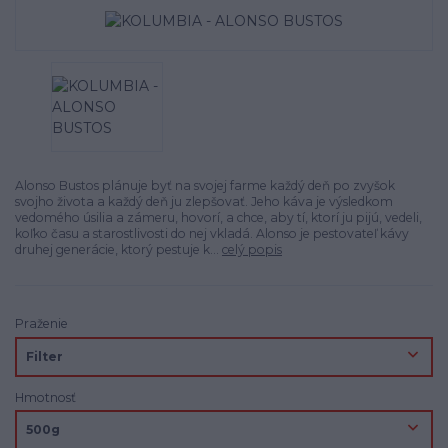
Alonso Bustos plánuje byť na svojej farme každý deň po zvyšok
svojho života a každý deň ju zlepšovať. Jeho káva je výsledkom
vedomého úsilia a zámeru, hovorí, a chce, aby tí, ktorí ju pijú, vedeli,
koľko času a starostlivosti do nej vkladá. Alonso je pestovateľ kávy
druhej generácie, ktorý pestuje k...
celý popis
Praženie
Hmotnosť