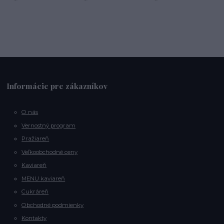
Informácie pre zákazníkov
O nás
Vernostný program
Pražiareň
Veľkoobchodné ceny
Kaviareň
MENU kaviareň
Cukráreň
Obchodné podmienky
Kontakty