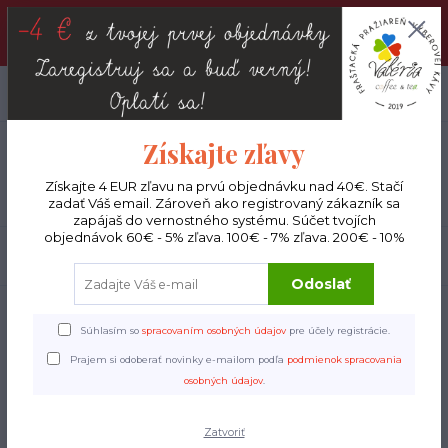
DOPRAVA ZADARMO : Od 30€ objednávky (Packeta BOX ), 50€
(DPD kuriér) BYŤ VERNÝ SA OPLATÍ! Zisti viac o našom
VERNOSTNOM PROGRAME!
0
ks
EUR
0 €
Získajte zľavy
Menu
Získajte 4 EUR zľavu na prvú objednávku nad 40€. Stačí
zadať Váš email. Zároveň ako registrovaný zákazník sa
zapájaš do vernostného systému. Súčet tvojích
objednávok 60€ - 5% zľava. 100€ - 7% zľava. 200€ - 10%
Hľadať
Odoslať
Úvod
Hudobné nástroje
Kalimba Klassik
Súhlasím so
spracovaním osobných údajov
pre účely registrácie.
Kalimba Klassik
Prajem si odoberať novinky e-mailom podľa
podmienok spracovania
osobných údajov
.
Zatvoriť