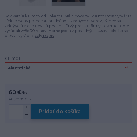
Box verzia kalimby od Hokema. Má hlboký zvuk a možnosť vytvárať
efekt ozveny pomocou predného a zadných otvorov, tým že sa
zakrývajú a odokrývajú prstami. Prvý produkt firmy Hokema, ktorý
vyrábali vyše 30 rokov. Máme jeden z posledných kusov nakoľko sa
prestal vyrábať.
celý popis
Kalimba
60 €
/
ks
48,78 €
bez DPH
Pridať do košíka