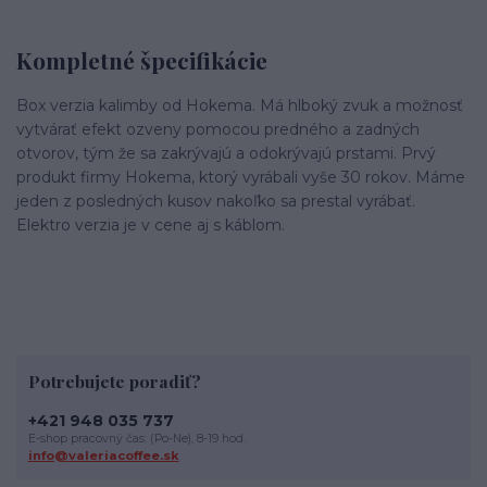
Kompletné špecifikácie
Box verzia kalimby od Hokema. Má hlboký zvuk a možnosť
vytvárať efekt ozveny pomocou predného a zadných
otvorov, tým že sa zakrývajú a odokrývajú prstami. Prvý
produkt firmy Hokema, ktorý vyrábali vyše 30 rokov. Máme
jeden z posledných kusov nakoľko sa prestal vyrábať.
Elektro verzia je v cene aj s káblom.
Potrebujete poradiť?
+421 948 035 737
E-shop pracovný čas: (Po-Ne), 8-19 hod.
info@valeriacoffee.sk