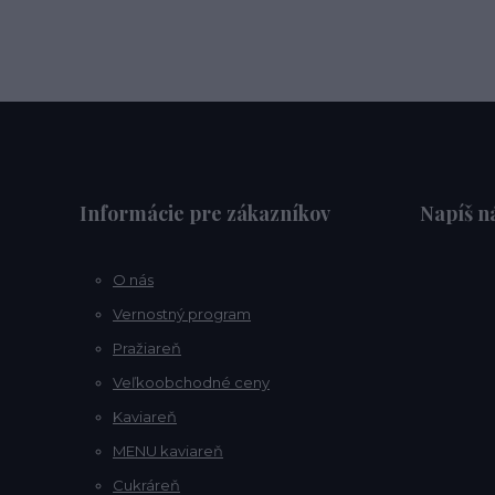
Informácie pre zákazníkov
Napíš 
O nás
Vernostný program
Pražiareň
Veľkoobchodné ceny
Kaviareň
MENU kaviareň
Cukráreň