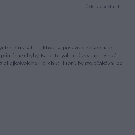
Číslo produktu:
1
ých robust v Indii, ktorá sa považuje za špeciálnu
á primárne chyby. Kaapi Royale má zvyčajne veľké
ez akejkoľvek horkej chuti, ktorú by ste očakávali od