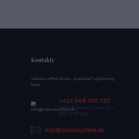
Kontakty
Valéria coffee & tea - pražiareň výberovej
kávy
+421 948 035 737
E-shop pracovný čas: (Po-
Ne), 8-19 hod.
info@valeriacoffee.sk