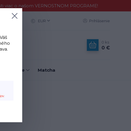
Zisti viac o našom VERNOSTNOM PROGRAME!
ac
EUR
Prihlásenie
 Váš
0
ks
tného
0 €
ava.
é nástroje
Matcha
jov
.