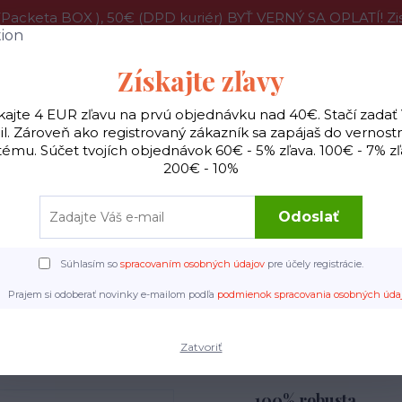
acketa BOX ), 50€ (DPD kuriér) BYŤ VERNÝ SA OPLATÍ! 
program
O nás
Pražiareň
Veľkoobchodné ceny
Vi
Získajte zľavy
kajte 4 EUR zľavu na prvú objednávku nad 40€. Stačí zadať
l. Zároveň ako registrovaný zákazník sa zapájaš do vernos
Hľadať
tému. Súčet tvojích objednávok 60€ - 5% zľava. 100€ - 7% zľ
200€ - 10%
ilter
Všetky kávy
Príslušenstvo káva
Hudobn
Odoslať
Súhlasím so
spracovaním osobných údajov
pre účely registrácie.
Úvod
Automat
Kaapi Royale - India
Prajem si odoberať novinky e-mailom podľa
podmienok spracovania osobných úda
Kaapi Royale - India
Zatvoriť
100% robusta