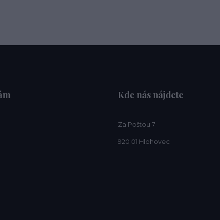
nám
Kde nás nájdete
Za Poštou 7
920 01 Hlohovec