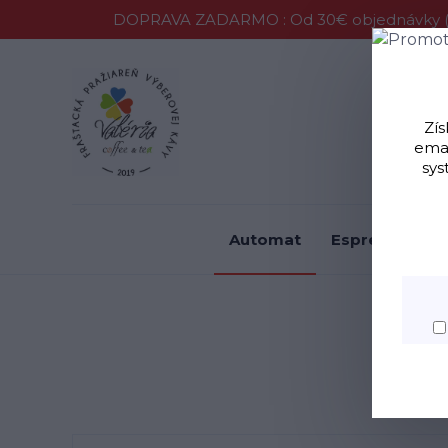
DOPRAVA ZADARMO : Od 30€ objednávky (P
Vernostný 
Zís
emai
sys
Automat
Espresso
F