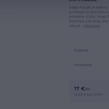
Kaapi Royale je jedna z 
považuje za špeciálnu 
primárne chyby. Kaapi R
korenia a čokolády, bez
robust...
celý popis
Praženie
Hmotnosť
17 €
/
ks
14,29 €
bez DPH