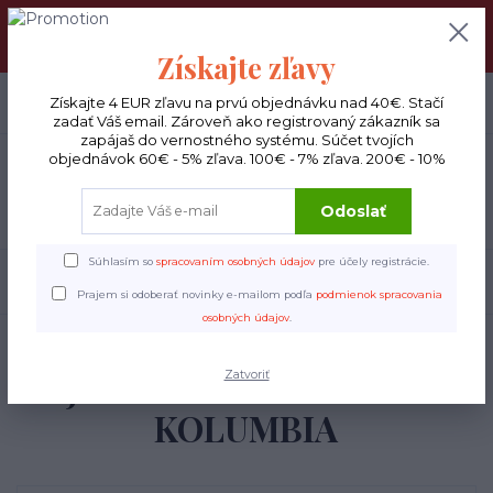
DOPRAVA ZADARMO : Od 30€ objednávky (Packeta BOX ), 50€
(DPD kuriér) BYŤ VERNÝ SA OPLATÍ! Zisti viac o našom
VERNOSTNOM PROGRAME!
Získajte zľavy
0
ks
Získajte 4 EUR zľavu na prvú objednávku nad 40€. Stačí
EUR
0 €
zadať Váš email. Zároveň ako registrovaný zákazník sa
zapájaš do vernostného systému. Súčet tvojích
objednávok 60€ - 5% zľava. 100€ - 7% zľava. 200€ - 10%
Menu
Odoslať
Súhlasím so
spracovaním osobných údajov
pre účely registrácie.
Hľadať
Prajem si odoberať novinky e-mailom podľa
podmienok spracovania
osobných údajov
.
Úvod
Espresso
JUICY STRAWBERRY - KOLUMBIA
JUICY STRAWBERRY -
Zatvoriť
KOLUMBIA