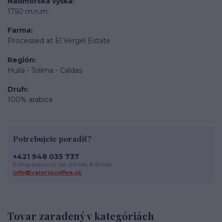
Nadmorská výška
1750 m.n.m.
Farma
Processed at El Vergel Estate
Región
Huila - Tolima - Caldas
Druh
100% arabica
Potrebujete poradiť?
+421 948 035 737
E-shop pracovný čas: (Po-Ne), 8-19 hod.
info@valeriacoffee.sk
Tovar zaradený v kategóriách