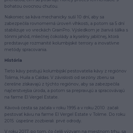
bohatou ovocnou chuťou.
Nakoniec sa káva mechanicky suší 10 dní, aby sa
zabezpečila rovnomerná úroveň vlhkosti, a potom sa 5 dní
stabilizuje vo vreckách GrainPro. Výsledkom je žiarivá šálka s
tónmi jahôd, mliečnej čokolády a kyseliny jablčnej, ktorá
predstavuje rozmanité kolumbijské terroiry a inovatívne
metódy spracovania.
História
Tieto kávy pestujú kolumbijskí pestovatelia kávy z regiónov
Tolima, Huila a Caldas. V závislosti od sezóny zberu sa
čerešne získavajú z týchto regiónov, aby sa zabezpečila
najčerstvejšia úroda, a potom sa prepravujú a spracovávajú
na farme El Vergel Estate.
Kávová cesta sa začala v roku 1995 a v roku 2010 začali
pestovať kávu na farme El Vergel Estate v Tolime. Do roku
2015 úspešne zozbierali prvé odrody.
V roku 2017, po tom, čo čelili výzvam na miestnom trhu, sa