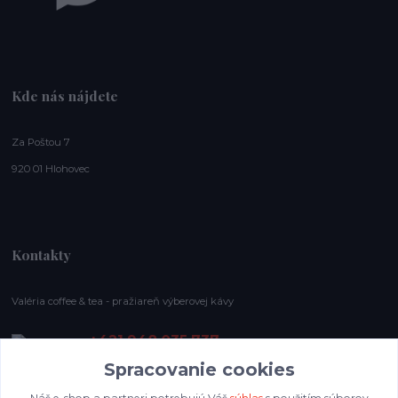
Kde nás nájdete
Za Poštou 7
920 01 Hlohovec
Kontakty
Valéria coffee & tea - pražiareň výberovej kávy
+421 948 035 737
E-shop pracovný čas: (Po-Ne), 8-19 hod.
Spracovanie cookies
info@valeriacoffee.sk