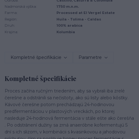
Odroda:
Castillo, Caturra & Colombia
Nadmorská výška:
1750 m.n.m.
Farma:
Processed at El Vergel Estate
Región:
Huila - Tolima - Caldas
Druh:
100% arabica
Krajina:
Kolumbia
Kompletné špecifikácie
Parametre
Kompletné špecifikácie
Proces začína ručným triedením, aby sa vybrali iba zrelé
čerešne a odstránili sa nečistoty, ako sú listy alebo kôstky.
Kávové čerešne potom prechádzajú 24-hodinovou
predfermentáciou v plastových vreckách, po ktorej
nasleduje 24-hodinová fermentácia v stále ešte ako čerešňa
. Po odstránení dužiny sa zrná anaeróbne kofermentujú 5
dní s ich slizom, v kombinácii s kvasinkovou a jahodovou
príchuťou, čím sa posilňuje honey proces fermentácie s