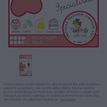
Proces začína ručným triedením, aby sa vybrali iba zrelé čerešne a
odstránili sa nečistoty, ako sú listy alebo kôstky. Kávové čerešne
potom prechádzajú 24-hodinovou predfermentáciou v plastových
vreckách, po ktorej nasleduje 24-hodinová fermentácia v stále ešte
ako čerešňa . Po odstránení dužiny sa ...
celý popis