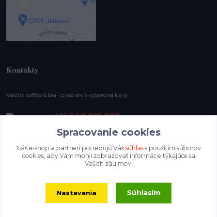
Kontakty
Valéria coffee & tea - pražiareň výberovej kávy
+421 948 035 737
E-shop pracovný čas: (Po-Ne), 8-19 hod.
Spracovanie cookies
info@valeriacoffee.sk
Náš e-shop a partneri potrebujú Váš
súhlas
s použitím súborov
cookies, aby Vám mohli zobrazovať informácie týkajúce sa
Vašich záujmov.
Súhlasím
Nastavenia