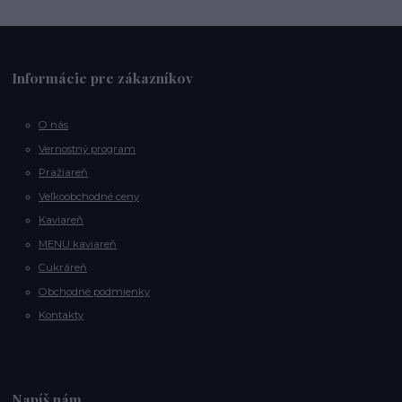
Informácie pre zákazníkov
O nás
Vernostný program
Pražiareň
Veľkoobchodné ceny
Kaviareň
MENU kaviareň
Cukráreň
Obchodné podmienky
Kontakty
Napíš nám