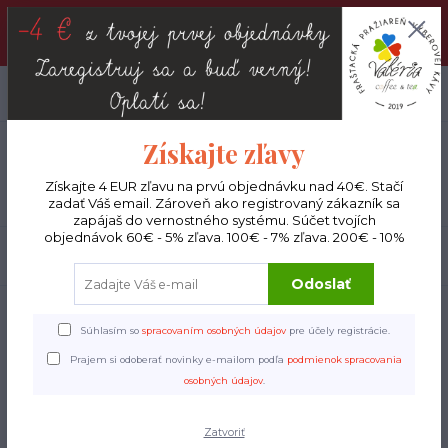
DOPRAVA ZADARMO : Od 30€ objednávky (Packeta BOX ), 50€
(DPD kuriér) BYŤ VERNÝ SA OPLATÍ! Zisti viac o našom
VERNOSTNOM PROGRAME!
0
ks
EUR
0 €
Získajte zľavy
Menu
Získajte 4 EUR zľavu na prvú objednávku nad 40€. Stačí
zadať Váš email. Zároveň ako registrovaný zákazník sa
zapájaš do vernostného systému. Súčet tvojích
objednávok 60€ - 5% zľava. 100€ - 7% zľava. 200€ - 10%
Hľadať
Odoslať
Úvod
Hudobné nástroje
Kalimba Klassik
Súhlasím so
spracovaním osobných údajov
pre účely registrácie.
Kalimba Klassik
Prajem si odoberať novinky e-mailom podľa
podmienok spracovania
osobných údajov
.
Zatvoriť