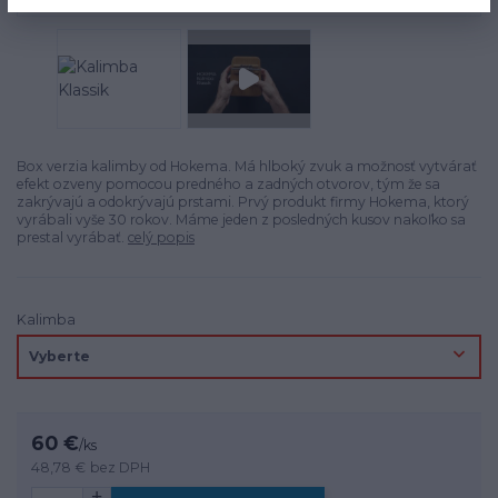
Box verzia kalimby od Hokema. Má hlboký zvuk a možnosť vytvárať
efekt ozveny pomocou predného a zadných otvorov, tým že sa
zakrývajú a odokrývajú prstami. Prvý produkt firmy Hokema, ktorý
vyrábali vyše 30 rokov. Máme jeden z posledných kusov nakoľko sa
prestal vyrábať.
celý popis
Kalimba
60 €
/
ks
48,78 €
bez DPH