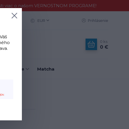
Zisti viac o našom VERNOSTNOM PROGRAME!
ac
EUR
Prihlásenie
 Váš
0
ks
tného
0 €
ava.
é nástroje
Matcha
jov
.
ks