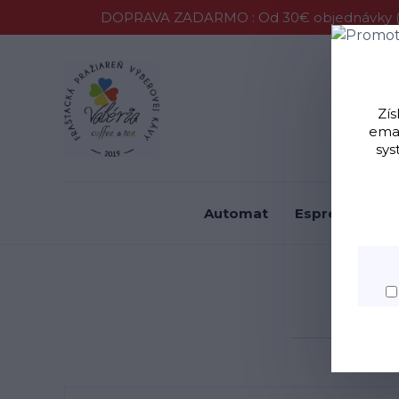
DOPRAVA ZADARMO : Od 30€ objednávky (P
Vernostný 
Zís
emai
sys
Automat
Espresso
F
C