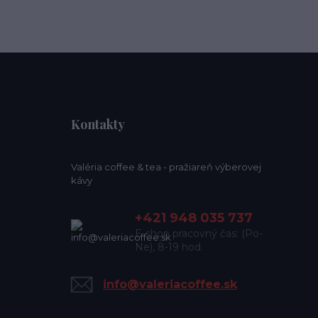
Kontakty
Valéria coffee & tea - pražiareň výberovej
kávy
+421 948 035 737
E-shop pracovný čas: (Po-
Ne), 8-19 hod.
info@valeriacoffee.sk