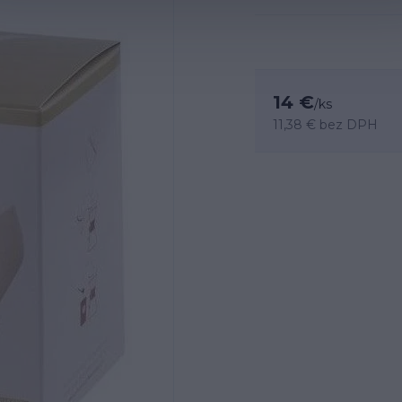
14 €
/
ks
11,38 €
bez DPH