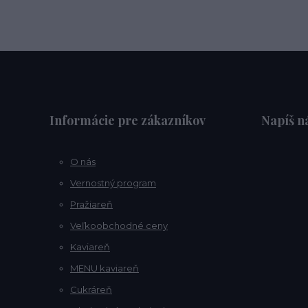
Informácie pre zákazníkov
Napíš 
O nás
Vernostný program
Pražiareň
Veľkoobchodné ceny
Kaviareň
MENU kaviareň
Cukráreň