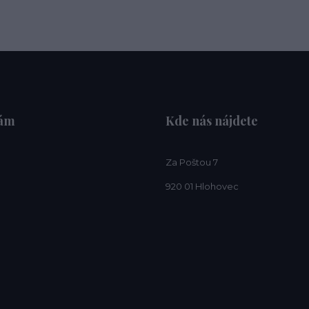
nám
Kde nás nájdete
Za Poštou 7
920 01 Hlohovec