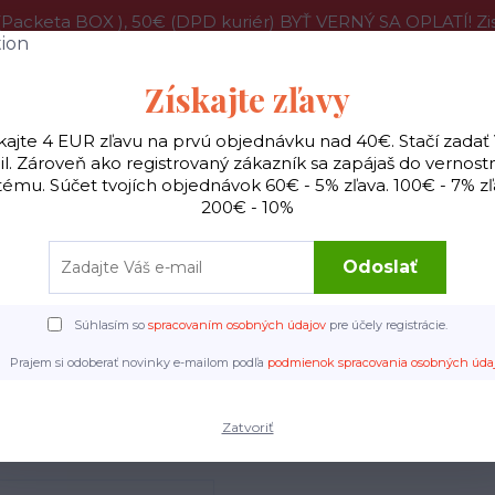
acketa BOX ), 50€ (DPD kuriér) BYŤ VERNÝ SA OPLATÍ! 
program
O nás
Pražiareň
Veľkoobchodné ceny
Vi
Získajte zľavy
kajte 4 EUR zľavu na prvú objednávku nad 40€. Stačí zadať
l. Zároveň ako registrovaný zákazník sa zapájaš do vernos
Hľadať
tému. Súčet tvojích objednávok 60€ - 5% zľava. 100€ - 7% zľ
200€ - 10%
ilter
Všetky kávy
Príslušenstvo káva
Hudobn
Odoslať
Súhlasím so
spracovaním osobných údajov
pre účely registrácie.
Úvod
Príslušenstvo káva
CHemex štvorcové filtre 100ks
Prajem si odoberať novinky e-mailom podľa
podmienok spracovania osobných úda
Hemex štvorcové filtre 100
Zatvoriť