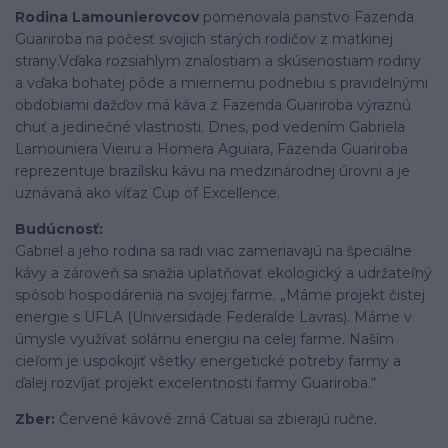
Rodina Lamounierovcov
pomenovala panstvo Fazenda
Guariroba na počesť svojich starých rodičov z matkinej
strany.
Vďaka rozsiahlym znalostiam a skúsenostiam rodiny
a vďaka bohatej pôde a miernemu podnebiu s pravidelnými
obdobiami dažďov má káva z Fazenda Guariroba výraznú
chuť a jedinečné vlastnosti. Dnes, pod vedením Gabriela
Lamouniera Vieiru a Homera Aguiara, Fazenda Guariroba
reprezentuje brazílsku kávu na medzinárodnej úrovni a je
uznávaná ako víťaz Cup of Excellence.
Budúcnosť:
Gabriel a jeho rodina sa radi viac zameriavajú na špeciálne
kávy a zároveň sa snažia uplatňovať ekologický a udržateľný
spôsob hospodárenia na svojej farme. „Máme projekt čistej
energie s UFLA (Universidade Federalde Lavras). Máme v
úmysle využívať solárnu energiu na celej farme. Naším
cieľom je uspokojiť všetky energetické potreby farmy a
ďalej rozvíjať projekt excelentnosti farmy Guariroba.“
Zber:
Červené kávové zrná Catuai sa zbierajú ručne.