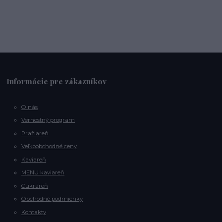
Informácie pre zákazníkov
O nás
Vernostný program
Pražiareň
Veľkoobchodné ceny
Kaviareň
MENU kaviareň
Cukráreň
Obchodné podmienky
Kontakty