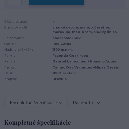
Číslo produktu:
4
Chuťový profil:
sladké ovocie, mango, čerešne,
marakuja, med, krém, sladký finish
Spracovanie:
anaerobic 16UP
Odroda:
Red Catuai
Nadmorská výška:
1100 m.n.m.
Farma:
Fazenda Guariroba
Farmár:
Gabriel Lamounier / Homero Aguiar
Región:
Campo Das Vertentes –Minas Gerais
Druh:
100% arabica
Krajina:
Brazília
Kompletné špecifikácie
Parametre
Kompletné špecifikácie