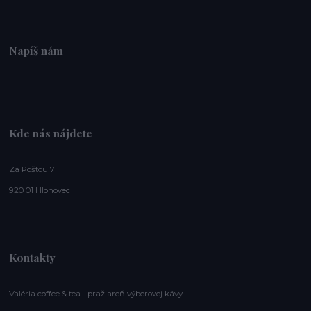
Napíš nám
Kde nás nájdete
Za Poštou 7
920 01 Hlohovec
Kontakty
Valéria coffee & tea - pražiareň výberovej kávy