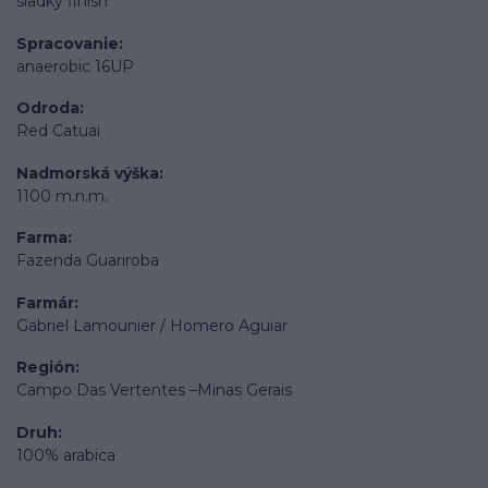
sladký finish
Spracovanie
anaerobic 16UP
Odroda
Red Catuai
Nadmorská výška
1100 m.n.m.
Farma
Fazenda Guariroba
Farmár
Gabriel Lamounier / Homero Aguiar
Región
Campo Das Vertentes –Minas Gerais
Druh
100% arabica