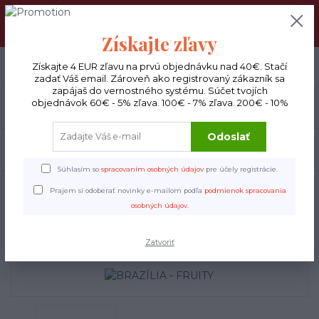
DOPRAVA ZADARMO : Od 30€ objednávky (Packeta BOX ), 50€
(DPD kuriér) BYŤ VERNÝ SA OPLATÍ! Zisti viac o našom
VERNOSTNOM PROGRAME!
Získajte zľavy
0
ks
Získajte 4 EUR zľavu na prvú objednávku nad 40€. Stačí
EUR
0 €
zadať Váš email. Zároveň ako registrovaný zákazník sa
zapájaš do vernostného systému. Súčet tvojích
objednávok 60€ - 5% zľava. 100€ - 7% zľava. 200€ - 10%
Menu
Odoslať
Hľadať
Súhlasím so
spracovaním osobných údajov
pre účely registrácie.
Úvod
Espresso
BRAZÍLIA - FRUITY
Prajem si odoberať novinky e-mailom podľa
podmienok spracovania
osobných údajov
.
BRAZÍLIA - FRUITY
Zatvoriť