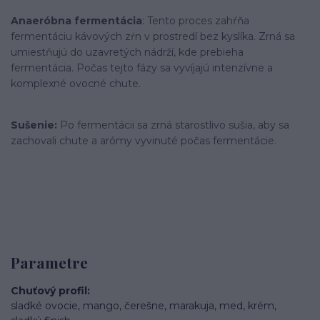
Anaeróbna fermentácia
: Tento proces zahŕňa
fermentáciu kávových zŕn v prostredí bez kyslíka. Zrná sa
umiestňujú do uzavretých nádrží, kde prebieha
fermentácia. Počas tejto fázy sa vyvíjajú intenzívne a
komplexné ovocné chute.
Sušenie:
Po fermentácii sa zrná starostlivo sušia, aby sa
zachovali chute a arómy vyvinuté počas fermentácie.
Parametre
Chuťový profil
sladké ovocie, mango, čerešne, marakuja, med, krém,