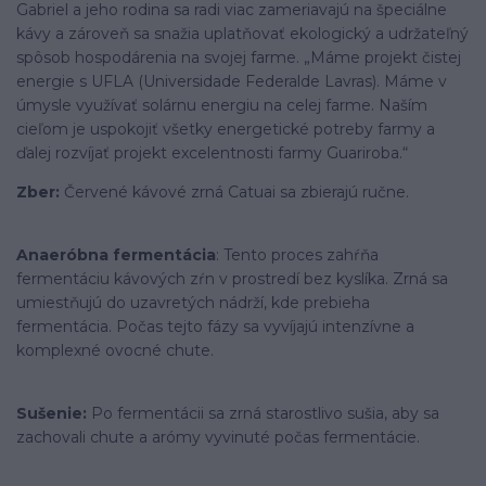
Gabriel a jeho rodina sa radi viac zameriavajú na špeciálne
kávy a zároveň sa snažia uplatňovať ekologický a udržateľný
spôsob hospodárenia na svojej farme. „Máme projekt čistej
energie s UFLA (Universidade Federalde Lavras). Máme v
úmysle využívať solárnu energiu na celej farme. Naším
cieľom je uspokojiť všetky energetické potreby farmy a
ďalej rozvíjať projekt excelentnosti farmy Guariroba.“
Zber:
Červené kávové zrná Catuai sa zbierajú ručne.
Anaeróbna fermentácia
: Tento proces zahŕňa
fermentáciu kávových zŕn v prostredí bez kyslíka. Zrná sa
umiestňujú do uzavretých nádrží, kde prebieha
fermentácia. Počas tejto fázy sa vyvíjajú intenzívne a
komplexné ovocné chute.
Sušenie:
Po fermentácii sa zrná starostlivo sušia, aby sa
zachovali chute a arómy vyvinuté počas fermentácie.