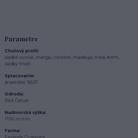
Parametre
Chuťový profil
sladké ovocie, mango, čerešne, marakuja, med, krém,
sladký finish
Spracovanie
anaerobic 16UP
Odroda
Red Catuai
Nadmorská výška
1100 m.n.m.
Farma
Fazenda Guariroba