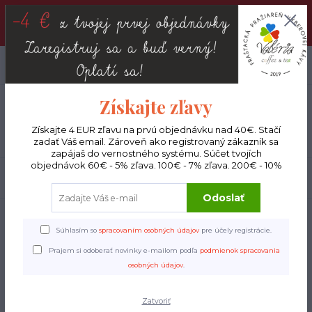
DOPRAVA ZADARMO : Od 30€ objednávky (Packeta BOX ), 50€
(DPD kuriér) BYŤ VERNÝ SA OPLATÍ! Zisti viac o našom
VERNOSTNOM PROGRAME!
0
ks
EUR
0 €
Získajte zľavy
Menu
Získajte 4 EUR zľavu na prvú objednávku nad 40€. Stačí
zadať Váš email. Zároveň ako registrovaný zákazník sa
zapájaš do vernostného systému. Súčet tvojích
objednávok 60€ - 5% zľava. 100€ - 7% zľava. 200€ - 10%
Hľadať
Odoslať
Úvod
Espresso
BRAZÍLIA - FRUITY
Súhlasím so
spracovaním osobných údajov
pre účely registrácie.
BRAZÍLIA - FRUITY
Prajem si odoberať novinky e-mailom podľa
podmienok spracovania
osobných údajov
.
Zatvoriť