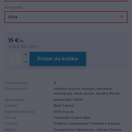
Hmotnosť
15 €
/
ks
12,61 €
bez DPH
Pridať do košíka
Číslo produktu:
3
Chuťový profil:
sladké ovocie, mango, čerešne,
marakuja, med, krém, sladký finish
Spracovanie:
anaerobic 16UP
Odroda:
Red Catuai
Nadmorská výška:
1100 m.n.m.
Farma:
Fazenda Guariroba
Farmár:
Gabriel Lamounier / Homero Aguiar
Región:
Campo Das Vertentes –Minas Gerais