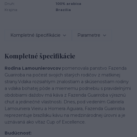
Druh:
100% arabica
Krajina:
Brazília
Kompletné špecifikácie
Parametre
Kompletné špecifikácie
Rodina Lamounierovcov
pomenovala panstvo Fazenda
Guariroba na počesť svojich starých rodičov z matkinej
strany.
Vďaka rozsiahlym znalostiam a skúsenostiam rodiny
a vďaka bohatej pôde a miernemu podnebiu s pravidelnými
obdobiami dažďov má káva z Fazenda Guariroba výraznú
chuť a jedinečné vlastnosti. Dnes, pod vedením Gabriela
Lamouniera Vieiru a Homera Aguiara, Fazenda Guariroba
reprezentuje brazílsku kávu na medzinárodnej úrovni a je
uznávaná ako víťaz Cup of Excellence.
Budúcnosť: