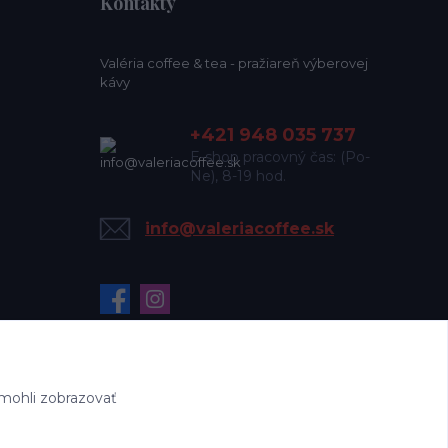
Kontakty
Valéria coffee & tea - pražiareň výberovej
kávy
+421 948 035 737
E-shop pracovný čas: (Po-
Ne), 8-19 hod.
info@valeriacoffee.sk
mohli zobrazovať