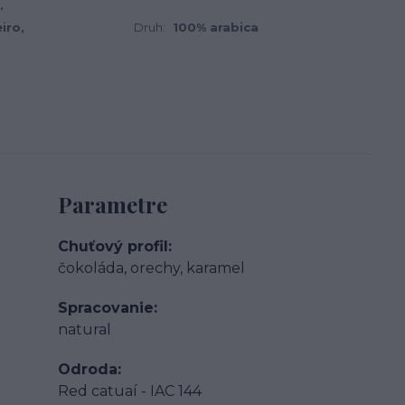
.
iro,
Druh:
100% arabica
Parametre
Chuťový profil
čokoláda, orechy, karamel
Spracovanie
natural
Odroda
Red catuaí - IAC 144