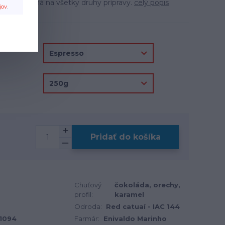
káva. Vhodná na všetky druhy prípravy.
celý popis
jov
.
Pridať do košíka
Chuťový
čokoláda, orechy,
profil:
karamel
Odroda:
Red catuaí - IAC 144
 1094
Farmár:
Enivaldo Marinho