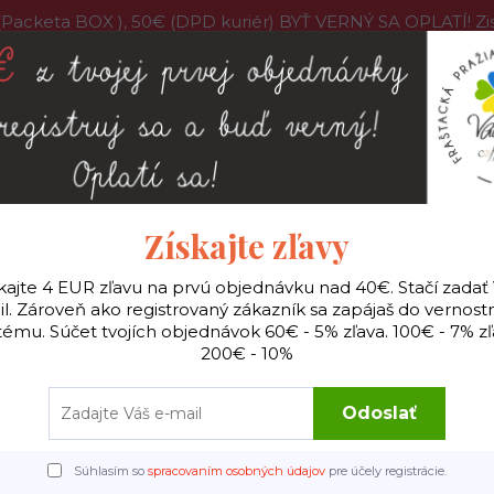
acketa BOX ), 50€ (DPD kuriér) BYŤ VERNÝ SA OPLATÍ! 
program
O nás
Pražiareň
Veľkoobchodné ceny
Vi
Hľadať
Získajte zľavy
ilter
Všetky kávy
Príslušenstvo káva
Hudobn
kajte 4 EUR zľavu na prvú objednávku nad 40€. Stačí zadať
l. Zároveň ako registrovaný zákazník sa zapájaš do vernos
tému. Súčet tvojích objednávok 60€ - 5% zľava. 100€ - 7% zľ
200€ - 10%
Úvod
Automat
BRAZÍLIA CHOCOLATE
BRAZÍLIA CHOCOLATE
Odoslať
Súhlasím so
spracovaním osobných údajov
pre účely registrácie.