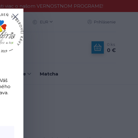
Zisti viac o našom VERNOSTNOM PROGRAME!
ac
EUR
Prihlásenie
0
ks
0 €
é nástroje
Matcha
 Váš
tného
ava.