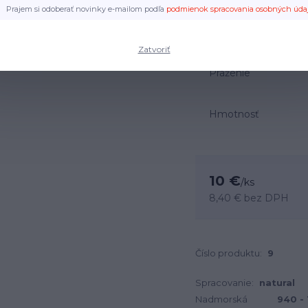
Naša najpredávanejšia 
Prajem si odoberať novinky e-mailom podľa
podmienok spracovania osobných úda
Zatvoriť
Praženie
Hmotnosť
10 €
/
ks
8,40 €
bez DPH
Číslo produktu:
9
Spracovanie:
natural
Nadmorská
940 -