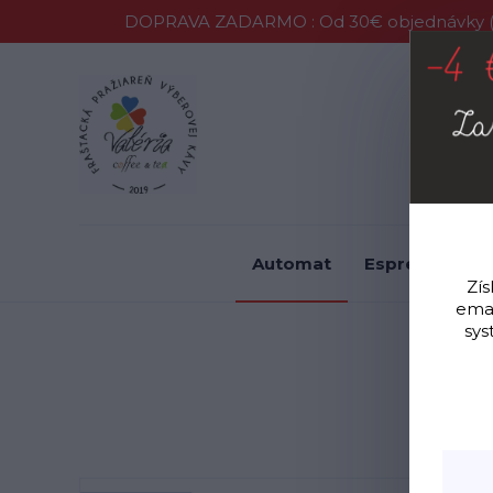
DOPRAVA ZADARMO : Od 30€ objednávky (P
Vernostný 
Automat
Espresso
F
Zís
emai
sys