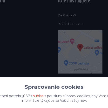
nám
Kde nás nájdete
Za Poštou 7
920 01 Hlohovec
Spracovanie cookies
tneri potrebujú Váš
súhlas
s použitím súborov cookies, aby Vám 
informácie týkajúce sa Vašich záujmov.