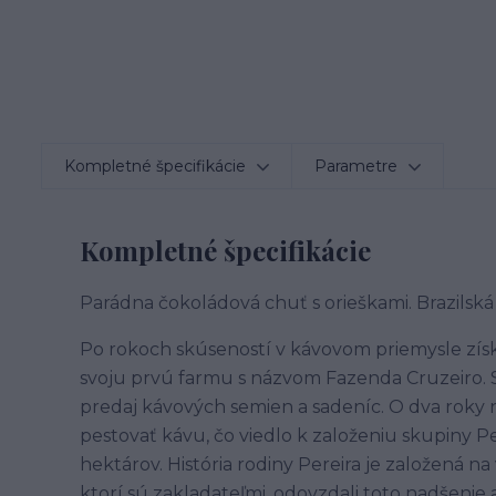
Kompletné špecifikácie
Parametre
Kompletné špecifikácie
Parádna čokoládová chuť s orieškami. Brazilská
Po rokoch skúseností v kávovom priemysle zís
svoju prvú farmu s názvom Fazenda Cruzeiro. 
predaj kávových semien a sadeníc. O dva roky ne
pestovať kávu, čo viedlo k založeniu skupiny P
hektárov. História rodiny Pereira je založená n
ktorí sú zakladateľmi, odovzdali toto nadšenie