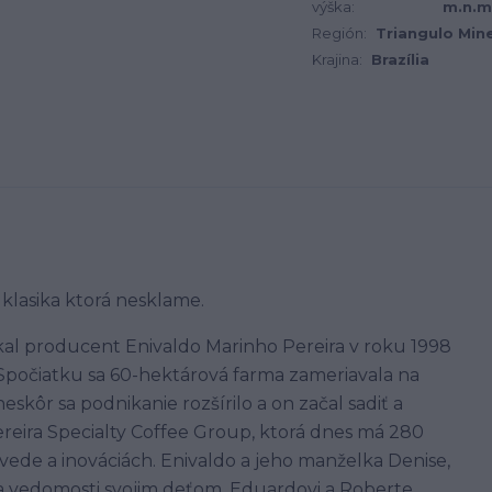
výška:
m.n.m
Región:
Triangulo Mine
Krajina:
Brazília
 klasika ktorá nesklame.
kal producent Enivaldo Marinho Pereira v roku 1998
Spočiatku sa 60-hektárová farma zameriavala na
skôr sa podnikanie rozšírilo a on začal sadiť a
ereira Specialty Coffee Group, ktorá dnes má 280
a vede a inováciách. Enivaldo a jeho manželka Denise,
 a vedomosti svojim deťom, Eduardovi a Roberte,