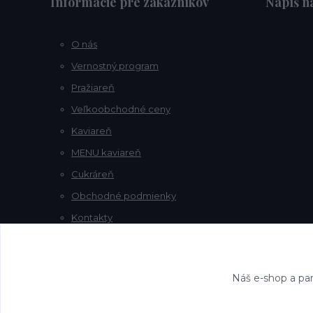
Informácie pre zákazníkov
Napíš 
O nás
Vernostný program
Pražiareň
Veľkoobchodné ceny
Kaviareň
MENU kaviareň
Cukráreň
Obchodné podmienky
Kontakty
Náš e-shop a par