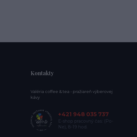
Kontakty
Valéria coffee & tea - pražiareň výberovej
kávy
+421 948 035 737
E-shop pracovný čas: (Po-
Ne), 8-19 hod.