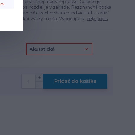
limba na rezonančnej masívnej doske. Celeste je
jov
.
Alto Kalimba, rozdiel je v základe. Rezonančná doska
ám dobre zvoniť a zachováva ich individualitu, zatiaľ
nka (box) skôr zvuky mieša. Vypočujte si:
celý popis
Pridať do košíka