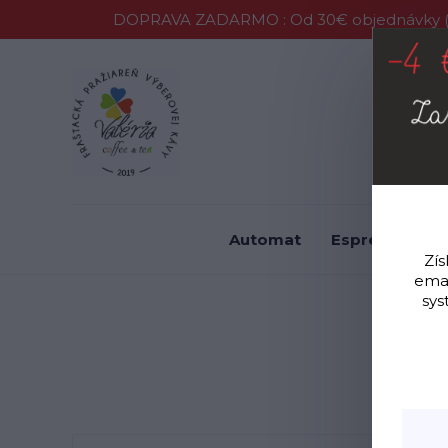
DOPRAVA ZADARMO : Od 30€ objednávky (P
Vernostný 
Automat
Espresso
F
Zís
emai
sys