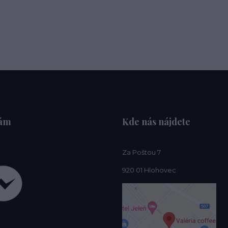
nám
Kde nás nájdete
Za Poštou 7
920 01 Hlohovec