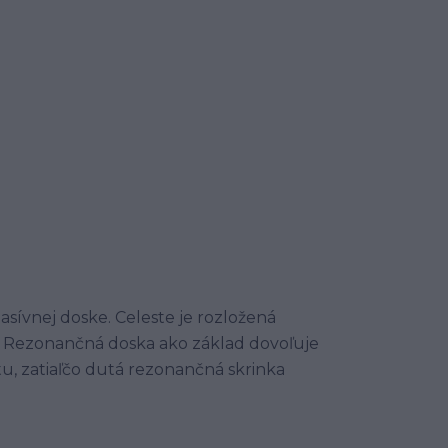
sívnej doske. Celeste je rozložená
e. Rezonančná doska ako základ dovoľuje
tu, zatiaľčo dutá rezonančná skrinka