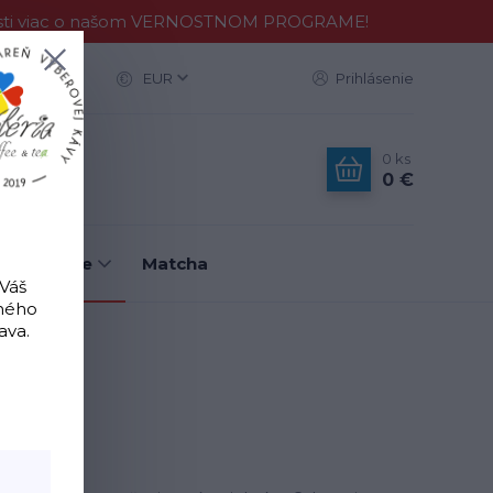
Zisti viac o našom VERNOSTNOM PROGRAME!
ac
EUR
Prihlásenie
0
ks
0 €
é nástroje
Matcha
 Váš
tného
ava.