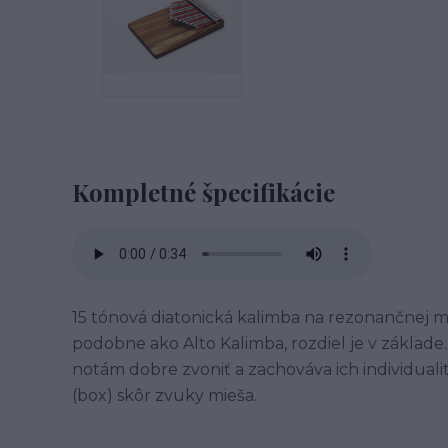
Kompletné špecifikácie
15 tónová diatonická kalimba na rezonančnej ma
podobne ako Alto Kalimba, rozdiel je v základ
notám dobre zvoniť a zachováva ich individuali
(box) skôr zvuky mieša.