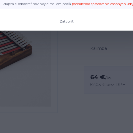
15 tónová diatonická ka
Prajem si odoberať novinky e-mailom podľa
podmienok spracovania osobných úda
rozložená podobne ako 
ako základ dovoľuje not
čo dutá rezonančná skri
Zatvoriť
Kalimba
64 €
/
ks
52,03 €
bez DPH