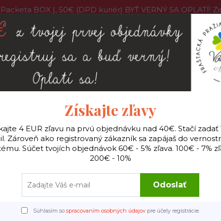
acketa BOX ), 50€ (DPD kuriér) BYŤ VERNÝ SA OPLATÍ! 
program
O nás
Pražiareň
Veľkoobchodné ceny
Vi
Hľadať
Získajte zľavy
ilter
Všetky kávy
Príslušenstvo káva
Hudobn
kajte 4 EUR zľavu na prvú objednávku nad 40€. Stačí zadať
l. Zároveň ako registrovaný zákazník sa zapájaš do vernos
tému. Súčet tvojích objednávok 60€ - 5% zľava. 100€ - 7% zľ
200€ - 10%
Úvod
Hudobné nástroje
Alto Celeste Kalimba
Alto Celeste Kalimba
Odoslať
Súhlasím so
spracovaním osobných údajov
pre účely registrácie.