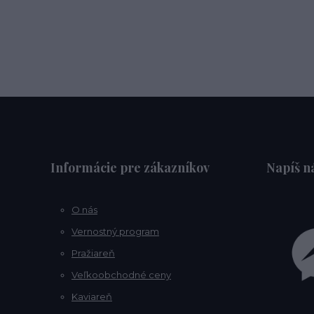
Informácie pre zákazníkov
Napíš 
O nás
Vernostný program
Pražiareň
Veľkoobchodné ceny
Kaviareň